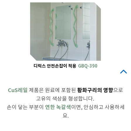
디럭스 안전손잡이 적용
GBQ-390
CuS레일
황화구리의 영향
제품은 원료에 포함된
으로
고유의 색상을 형성합니다.
연한 녹갈색
손이 닿는 부분이
이면, 안심하고 사용하세
요.