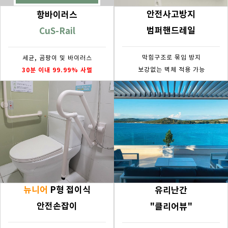
안전사고방지
항바이러스
범퍼핸드레일
CuS-Rail
막힘구조로 묶임 방지
세균, 곰팡이 및 바이러스
30분 이내 99.99% 사멸
보강없는 벽체 적용 가능
뉴니어
P형 접이식
유리난간
안전손잡이
"클리어뷰"