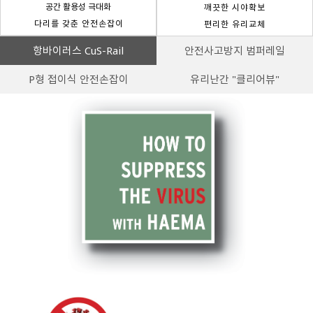
공간 활용성 극대화
깨끗한 시야확보
다리를 갖춘 안전손잡이
편리한 유리교체
항바이러스 CuS-Rail
안전사고방지 범퍼레일
P형 접이식 안전손잡이
유리난간 "클리어뷰"