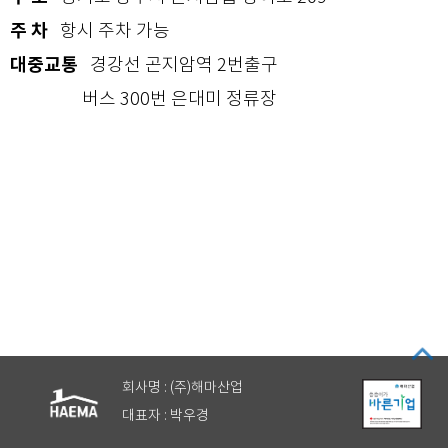
주 차
항시 주차 가능
대중교통
경강선 곤지암역 2번출구
버스 300번 은대미 정류장
해마에서만 만드는
특수제품
회사명 : (주)해마산업
대표자 : 박우경