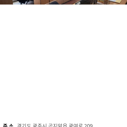
주 소
경기도 광주시 곤지암읍 광여로 209