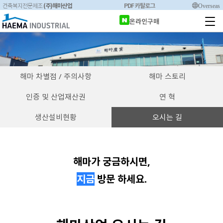
(주)해마산업
PDF 카탈로그
Overseas
건축복지전문제조
온라인구매
해마 차별점 / 주의사항
해마 스토리
인증 및 산업재산권
연 혁
생산설비현황
오시는 길
해마가 궁금하시면,
지금
방문 하세요.