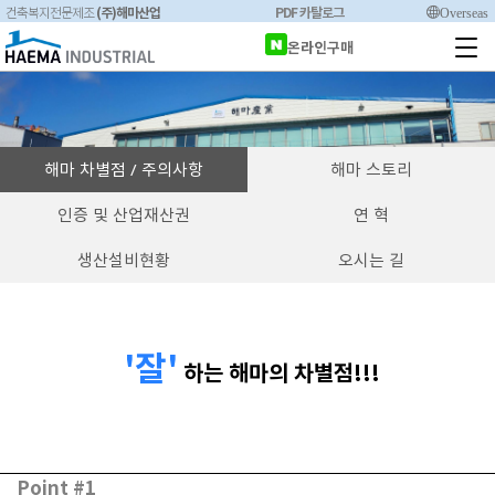
(주)해마산업
PDF 카탈로그
Overseas
건축복지전문제조
온라인구매
해마 차별점 / 주의사항
해마 스토리
인증 및 산업재산권
연 혁
생산설비현황
오시는 길
'잘'
하는 해마의 차별점!!!
Point #1