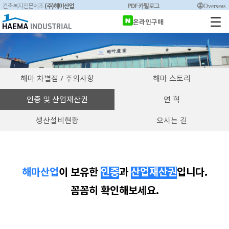
(주)해마산업
PDF 카탈로그
Overseas
건축복지전문제조
온라인구매
해마 차별점 / 주의사항
해마 스토리
인증 및 산업재산권
연 혁
생산설비현황
오시는 길
해마산업
이 보유한
인증
과
산업재산권
입니다.
꼼꼼히 확인해보세요.