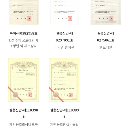
특허-제0382958호
실용신안-제
실용신안-제
0297091호
0275061호
합성수지 굽도리의 제
조방법 및 제조장치
미끄럼 방지물
핸드레일
실용신안-제110390
실용신안-제110389
호
호
계단용조립식비드구
계단용조림십논슬립