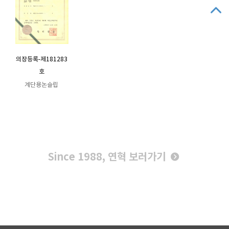
의장등록-제181283
호
계단용논슬립
Since 1988, 연혁 보러가기