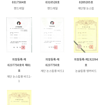
0317584호
0310528호
0289205호
핸드레일
핸드레일
계단형 논스립
의장등록-제
의장등록-제
의장등록-제192394
0237750호의 제01
0237750호
호
호
계단 논스립용 비드1
논슬립용 앵커비드
계단 논스립용 비드1-
1