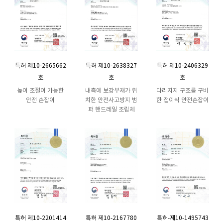
특허 제10-2665662
특허 제10-2638327
특허 제10-2406329
호
호
호
높이 조절이 가능한
내측에 보강부재가 위
다리지지 구조를 구비
안전 손잡이
치한 안전사고방지 범
한 접이식 안전손잡이
퍼 핸드레일 조립체
특허 제10-2201414
특허 제10-2167780
특허-제10-1495743