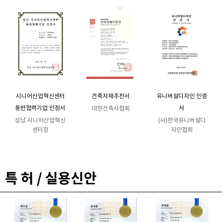
시니어산업혁신센터
건축자재추천서
유니버설디자인 인증
동반협력기업 인정서
서
대한건축사협회
성남 시니어산업혁신
(사)한국유니버설디
센터장
자인협회
특 허 / 실용신안