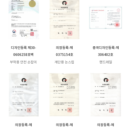
디자인등록 제30-
의장등록-제
중국디자인등록-제
0606258호벽
0375154호
306402호
부착용 안전 손잡이
계단용 논스립
핸드레일
의장등록-제
의장등록-제
의장등록-제