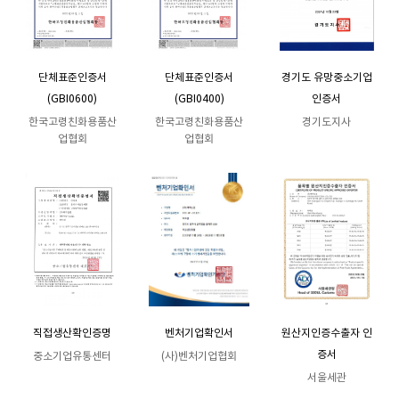
단체표준인증서
단체표준인증서
경기도 유망중소기업
(GBI0600)
(GBI0400)
인증서
한국고령친화용품산
한국고령친화용품산
경기도지사
업협회
업협회
직접생산확인증명
벤처기업확인서
원산지인증수출자 인
증서
중소기업유통센터
(사)벤처기업협회
서울세관