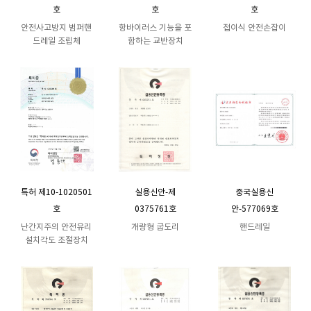
호
호
호
안전사고방지 범퍼핸
항바이러스 기능을 포
접이식 안전손잡이
드레일 조립체
함하는 교반장치
특허 제10-1020501
실용신안-제
중국실용신
호
0375761호
안-577069호
난간지주의 안전유리
개량형 굽도리
핸드레일
설치각도 조절장치