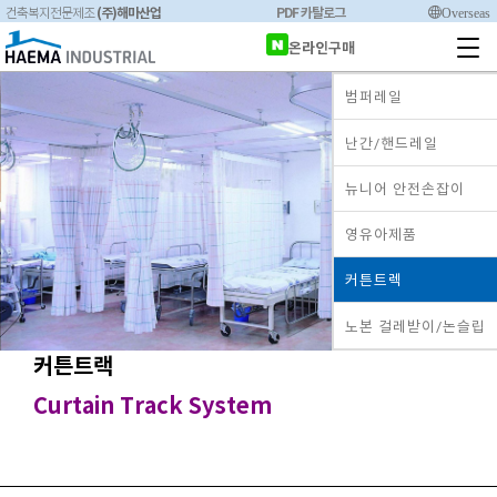
(주)해마산업
PDF 카탈로그
Overseas
건축복지전문제조
온라인구매
범퍼레일
난간/핸드레일
뉴니어 안전손잡이
영유아제품
커튼트렉
노본 걸레받이/논슬립
커튼트랙
Curtain Track System