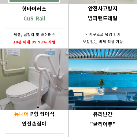
안전사고방지
항바이러스
범퍼핸드레일
CuS-Rail
막힘구조로 묶임 방지
세균, 곰팡이 및 바이러스
30분 이내 99.99% 사멸
보강없는 벽체 적용 가능
뉴니어
P형 접이식
유리난간
안전손잡이
"클리어뷰"