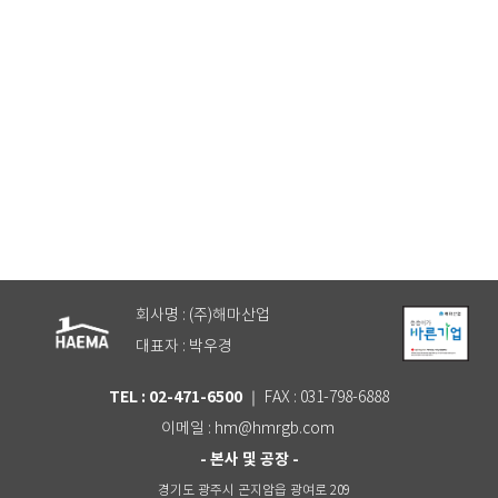
안전사고방지 범퍼핸드레일
회사명 : (주)해마산업
대표자 : 박우경
TEL : 02-471-6500
｜ FAX : 031-798-6888
이메일 : hm@hmrgb.com
- 본사 및 공장 -
경기도 광주시 곤지암읍 광여로 209