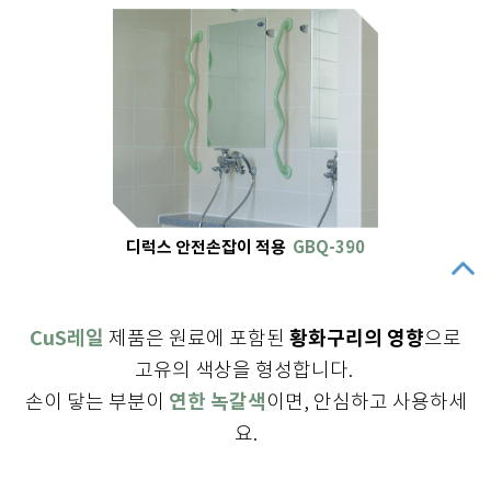
디럭스 안전손잡이 적용
GBQ-390
CuS레일
황화구리의 영향
제품은 원료에 포함된
으로
고유의 색상을 형성합니다.
연한 녹갈색
손이 닿는 부분이
이면, 안심하고 사용하세
요.