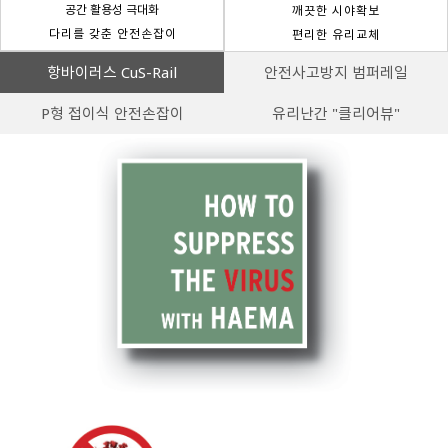
공간 활용성 극대화
깨끗한 시야확보
다리를 갖춘 안전손잡이
편리한 유리교체
항바이러스 CuS-Rail
안전사고방지 범퍼레일
P형 접이식 안전손잡이
유리난간 "클리어뷰"