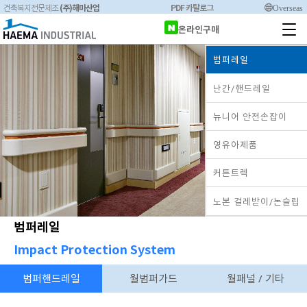
(주)해마산업
PDF 카탈로그
Overseas
건축복지전문제조
온라인구매
범퍼레일
난간/핸드레일
뉴니어 안전손잡이
영유아제품
커튼트렉
노본 걸레받이/논슬립
범퍼레일
Impact Protection System
범퍼핸드레일
월범퍼가드
월패널 / 기타