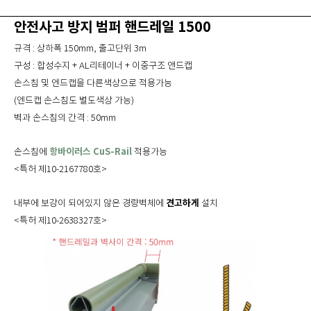
안전사고 방지 범퍼 핸드레일 1500
규격 : 상하폭 150mm, 출고단위 3m
구성 : 합성수지 + AL리테이너 + 이중구조 앤드캡
손스침 및 엔드캡을 다른색상으로 적용가능
(엔드캡 손스침도 별도색상 가능)
벽과 손스침의 간격 : 50mm
항바이러스 CuS-Rail
손스침에
적용가능
<특허 제10-2167780호>
견고하게
내부에 보강이 되어있지 않은 경량벽체에
설치
<특허 제10-2638327호>