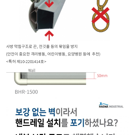
사방 막힘구조로 끈, 전깃줄 등의 묶임을 방지
(안전이 중요한 격리병동, 어린이병동, 요양병원 등에 추천)
<특허 제10-2201414호>