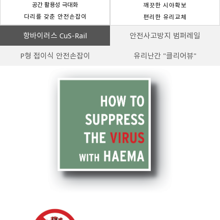
공간 활용성 극대화
깨끗한 시야확보
다리를 갖춘 안전손잡이
편리한 유리교체
항바이러스 CuS-Rail
안전사고방지 범퍼레일
P형 접이식 안전손잡이
유리난간 "클리어뷰"