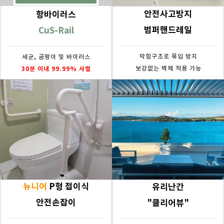
안전사고방지
항바이러스
범퍼핸드레일
CuS-Rail
막힘구조로 묶임 방지
세균, 곰팡이 및 바이러스
30분 이내 99.99% 사멸
보강없는 벽체 적용 가능
뉴니어
P형 접이식
유리난간
안전손잡이
"클리어뷰"