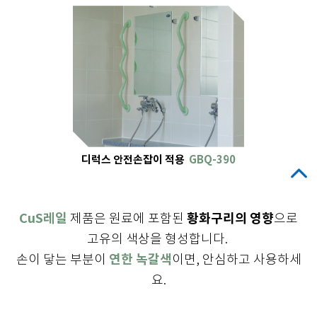
디럭스 안전손잡이 적용
GBQ-390
CuS레일
황화구리의 영향
제품은 원료에 포함된
으로
고유의 색상을 형성합니다.
연한 녹갈색
손이 닿는 부분이
이면, 안심하고 사용하세
요.