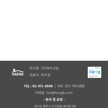
안전사고방지 범퍼핸드레일
회사명 : (주)해마산업
대표자 : 박우경
TEL : 02-471-6500
｜ FAX : 031-798-6888
이메일 : hm@hmrgb.com
- 본사 및 공장 -
경기도 광주시 곤지암읍 광여로 209