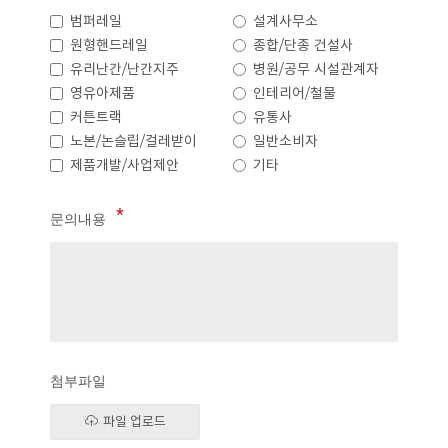
범퍼레일
설계사무소
원형핸드레일
종합/단종 건설사
유리난간/난간지주
병원/공무 시설관계자
영유아제품
인테리어/철물
커튼트랙
유통사
노본/논슬립/걸레받이
일반소비자
제품개발/사업제안
기타
문의내용
첨부파일
파일 업로드